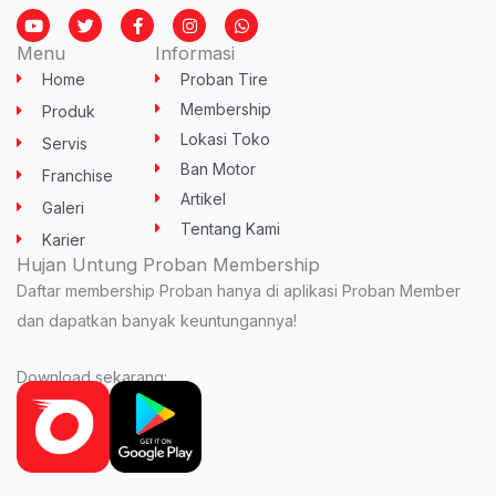
Y
T
F
I
W
o
w
a
n
h
u
i
c
s
a
Menu
Informasi
t
t
e
t
t
u
t
b
a
s
Home
Proban Tire
b
e
o
g
a
e
r
o
r
p
Membership
Produk
k
a
p
-
m
Lokasi Toko
Servis
f
Ban Motor
Franchise
Artikel
Galeri
Tentang Kami
Karier
Hujan Untung Proban Membership
Daftar membership Proban hanya di aplikasi Proban Member
dan dapatkan banyak keuntungannya!
Download sekarang: