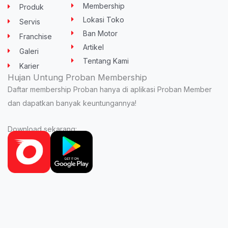
e
r
o
r
p
Membership
Produk
k
a
p
-
m
Lokasi Toko
Servis
f
Ban Motor
Franchise
Artikel
Galeri
Tentang Kami
Karier
Hujan Untung Proban Membership
Daftar membership Proban hanya di aplikasi Proban Member
dan dapatkan banyak keuntungannya!
Download sekarang: