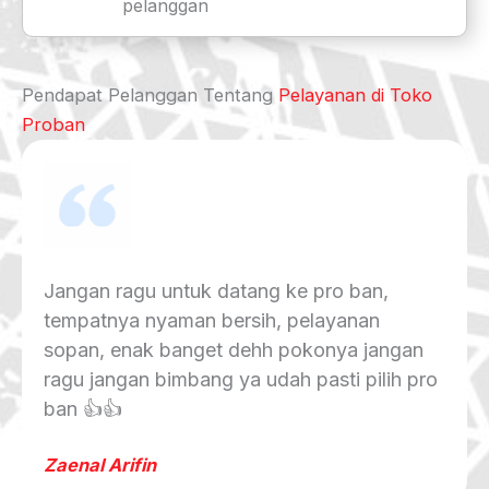
pelanggan
Pendapat Pelanggan Tentang
Pelayanan di Toko
Proban
Mantap ganti ban sekalian ganti oli di
proban original semua, udah beberapa kali
ke sini mekaniknya ramah baik sopan
pokoknya puas banget merasa dilayani
sepenuh hati.
Sandi Kurnia Nurcahyadi