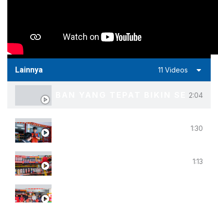
Lainnya
11 Videos
BAN YANG TEPAT BIKIN SETIAP
2:04
PROBAN PREMIUM CIATER SERP
1:30
GRAND OPENING PROBAN CIWA
1:13
GRAND OPENING PROBAN SREN