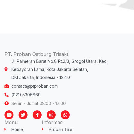
PT. Proban Ostburg Trisakti
Jl. Palmerah Barat No.8 Rt.2/3, Grogol Utara, Kec.
Kebayoran Lama, Kota Jakarta Selatan,
DKI Jakarta, Indonesia - 12210
contact@ptproban.com
(021) 5306869
Senin - Jumat 08:00 - 17:00
Y
T
F
I
W
o
w
a
n
h
u
i
c
s
a
Menu
Informasi
t
t
e
t
t
u
t
b
a
s
Home
Proban Tire
b
e
o
g
a