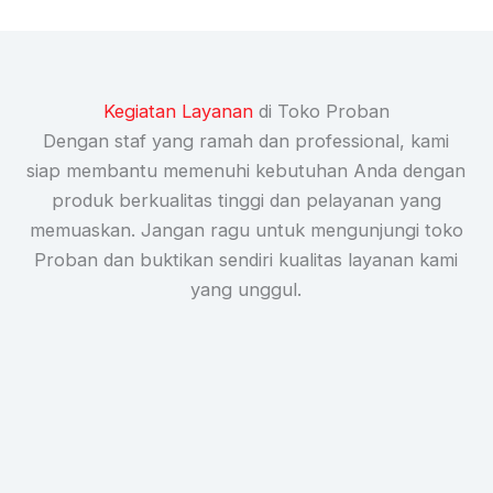
GRAND OPENING PROBAN PITAR
GRAND OPENING PROBAN EMPA
Kegiatan Layanan
di Toko Proban
Dengan staf yang ramah dan professional, kami
siap membantu memenuhi kebutuhan Anda dengan
GRAND OPENING PROBAN RAWA
2:45
produk berkualitas tinggi dan pelayanan yang
memuaskan. Jangan ragu untuk mengunjungi toko
GRAND OPENING PROBAN ARIF 
Proban dan buktikan sendiri kualitas layanan kami
yang unggul.
GRAND OPENING PROBAN CIBAN
GRAND OPENING PROBAN CIKUP
GRAND OPENING PROBAN RAWA 
0:52