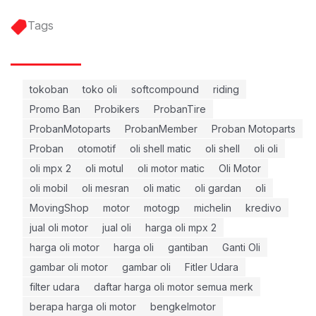
Tags
tokoban
toko oli
softcompound
riding
Promo Ban
Probikers
ProbanTire
ProbanMotoparts
ProbanMember
Proban Motoparts
Proban
otomotif
oli shell matic
oli shell
oli oli
oli mpx 2
oli motul
oli motor matic
Oli Motor
oli mobil
oli mesran
oli matic
oli gardan
oli
MovingShop
motor
motogp
michelin
kredivo
jual oli motor
jual oli
harga oli mpx 2
harga oli motor
harga oli
gantiban
Ganti Oli
gambar oli motor
gambar oli
Fitler Udara
filter udara
daftar harga oli motor semua merk
berapa harga oli motor
bengkelmotor