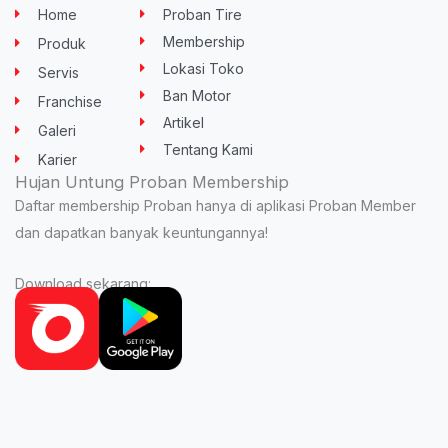
u
t
b
a
s
Home
Proban Tire
b
e
o
g
a
e
r
o
r
p
Membership
Produk
k
a
p
-
m
Lokasi Toko
Servis
f
Ban Motor
Franchise
Artikel
Galeri
Tentang Kami
Karier
Hujan Untung Proban Membership
Daftar membership Proban hanya di aplikasi Proban Member
dan dapatkan banyak keuntungannya!
Download sekarang: