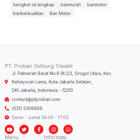
bengkel oli lengkap
banmurah
banmotor
banberkualitas
Ban Motor
PT. Proban Ostburg Trisakti
Jl. Palmerah Barat No.8 Rt.2/3, Grogol Utara, Kec.
Kebayoran Lama, Kota Jakarta Selatan,
DKI Jakarta, Indonesia - 12210
contact@ptproban.com
(021) 5306869
Senin - Jumat 08:00 - 17:00
Y
T
F
I
W
o
w
a
n
h
u
i
c
s
a
Menu
Informasi
t
t
e
t
t