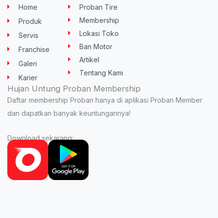
u
t
b
a
s
Home
Proban Tire
b
e
o
g
a
e
r
o
r
p
Membership
Produk
k
a
p
-
m
Lokasi Toko
Servis
f
Ban Motor
Franchise
Artikel
Galeri
Tentang Kami
Karier
Hujan Untung Proban Membership
Daftar membership Proban hanya di aplikasi Proban Member
dan dapatkan banyak keuntungannya!
Download sekarang: