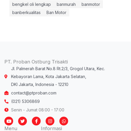
bengkel oli lengkap
banmurah
banmotor
banberkualitas
Ban Motor
PT. Proban Ostburg Trisakti
Jl. Palmerah Barat No.8 Rt.2/3, Grogol Utara, Kec.
Kebayoran Lama, Kota Jakarta Selatan,
DKI Jakarta, Indonesia - 12210
contact@ptproban.com
(021) 5306869
Senin - Jumat 08:00 - 17:00
Y
T
F
I
W
o
w
a
n
h
u
i
c
s
a
Menu
Informasi
t
t
e
t
t