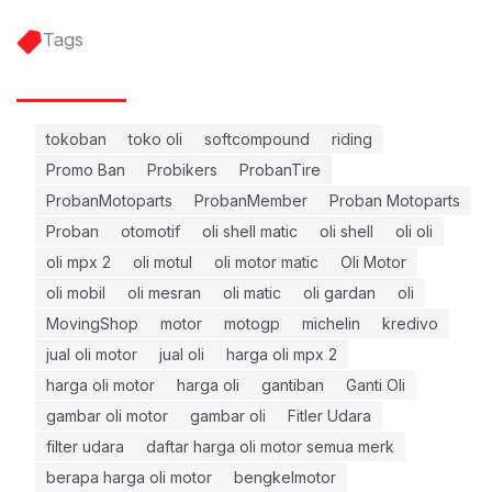
Tags
tokoban
toko oli
softcompound
riding
Promo Ban
Probikers
ProbanTire
ProbanMotoparts
ProbanMember
Proban Motoparts
Proban
otomotif
oli shell matic
oli shell
oli oli
oli mpx 2
oli motul
oli motor matic
Oli Motor
oli mobil
oli mesran
oli matic
oli gardan
oli
MovingShop
motor
motogp
michelin
kredivo
jual oli motor
jual oli
harga oli mpx 2
harga oli motor
harga oli
gantiban
Ganti Oli
gambar oli motor
gambar oli
Fitler Udara
filter udara
daftar harga oli motor semua merk
berapa harga oli motor
bengkelmotor