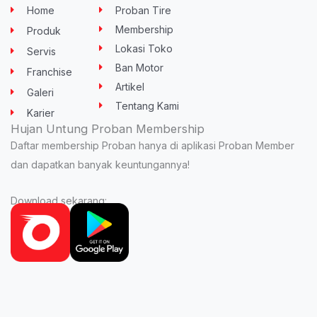
u
t
b
a
s
Home
Proban Tire
b
e
o
g
a
e
r
o
r
p
Membership
Produk
k
a
p
-
m
Lokasi Toko
Servis
f
Ban Motor
Franchise
Artikel
Galeri
Tentang Kami
Karier
Hujan Untung Proban Membership
Daftar membership Proban hanya di aplikasi Proban Member
dan dapatkan banyak keuntungannya!
Download sekarang: