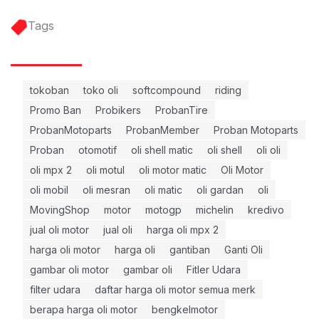
Tags
tokoban
toko oli
softcompound
riding
Promo Ban
Probikers
ProbanTire
ProbanMotoparts
ProbanMember
Proban Motoparts
Proban
otomotif
oli shell matic
oli shell
oli oli
oli mpx 2
oli motul
oli motor matic
Oli Motor
oli mobil
oli mesran
oli matic
oli gardan
oli
MovingShop
motor
motogp
michelin
kredivo
jual oli motor
jual oli
harga oli mpx 2
harga oli motor
harga oli
gantiban
Ganti Oli
gambar oli motor
gambar oli
Fitler Udara
filter udara
daftar harga oli motor semua merk
berapa harga oli motor
bengkelmotor