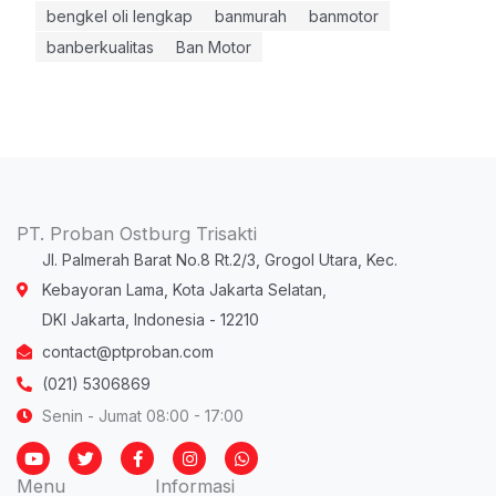
bengkel oli lengkap
banmurah
banmotor
banberkualitas
Ban Motor
PT. Proban Ostburg Trisakti
Jl. Palmerah Barat No.8 Rt.2/3, Grogol Utara, Kec.
Kebayoran Lama, Kota Jakarta Selatan,
DKI Jakarta, Indonesia - 12210
contact@ptproban.com
(021) 5306869
Senin - Jumat 08:00 - 17:00
Y
T
F
I
W
o
w
a
n
h
u
i
c
s
a
Menu
Informasi
t
t
e
t
t