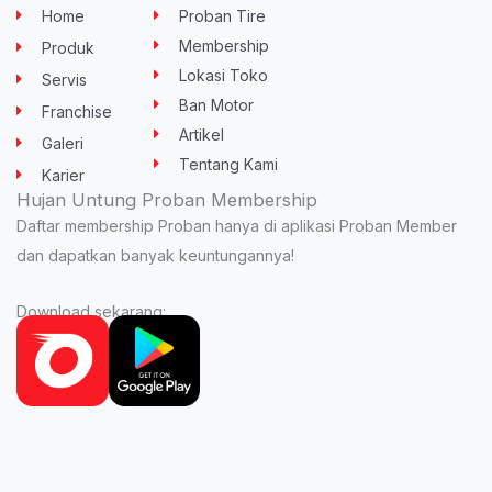
u
t
b
a
s
Home
Proban Tire
b
e
o
g
a
e
r
o
r
p
Membership
Produk
k
a
p
-
m
Lokasi Toko
Servis
f
Ban Motor
Franchise
Artikel
Galeri
Tentang Kami
Karier
Hujan Untung Proban Membership
Daftar membership Proban hanya di aplikasi Proban Member
dan dapatkan banyak keuntungannya!
Download sekarang: