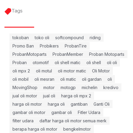
Tags
tokoban
toko oli
softcompound
riding
Promo Ban
Probikers
ProbanTire
ProbanMotoparts
ProbanMember
Proban Motoparts
Proban
otomotif
oli shell matic
oli shell
oli oli
oli mpx 2
oli motul
oli motor matic
Oli Motor
oli mobil
oli mesran
oli matic
oli gardan
oli
MovingShop
motor
motogp
michelin
kredivo
jual oli motor
jual oli
harga oli mpx 2
harga oli motor
harga oli
gantiban
Ganti Oli
gambar oli motor
gambar oli
Fitler Udara
filter udara
daftar harga oli motor semua merk
berapa harga oli motor
bengkelmotor