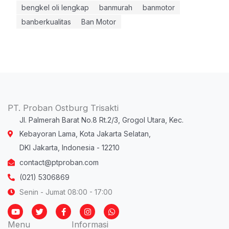
bengkel oli lengkap
banmurah
banmotor
banberkualitas
Ban Motor
PT. Proban Ostburg Trisakti
Jl. Palmerah Barat No.8 Rt.2/3, Grogol Utara, Kec.
Kebayoran Lama, Kota Jakarta Selatan,
DKI Jakarta, Indonesia - 12210
contact@ptproban.com
(021) 5306869
Senin - Jumat 08:00 - 17:00
Y
T
F
I
W
o
w
a
n
h
u
i
c
s
a
Menu
Informasi
t
t
e
t
t