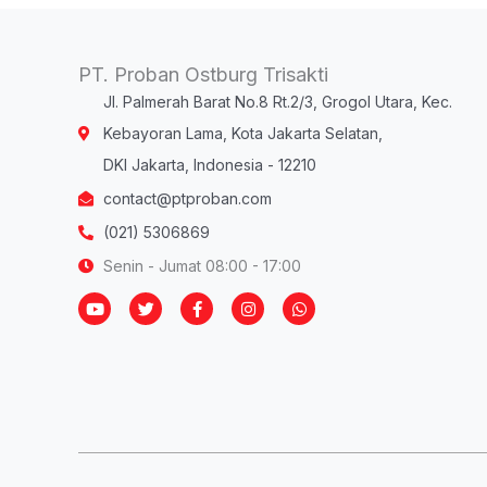
PT. Proban Ostburg Trisakti
Jl. Palmerah Barat No.8 Rt.2/3, Grogol Utara, Kec.
Kebayoran Lama, Kota Jakarta Selatan,
DKI Jakarta, Indonesia - 12210
contact@ptproban.com
(021) 5306869
Senin - Jumat 08:00 - 17:00
Y
T
F
I
W
o
w
a
n
h
u
i
c
s
a
t
t
e
t
t
u
t
b
a
s
b
e
o
g
a
e
r
o
r
p
k
a
p
-
m
f