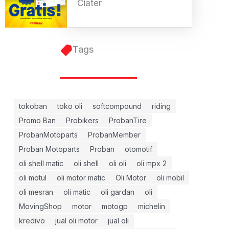
Ciater
Tags
tokoban
toko oli
softcompound
riding
Promo Ban
Probikers
ProbanTire
ProbanMotoparts
ProbanMember
Proban Motoparts
Proban
otomotif
oli shell matic
oli shell
oli oli
oli mpx 2
oli motul
oli motor matic
Oli Motor
oli mobil
oli mesran
oli matic
oli gardan
oli
MovingShop
motor
motogp
michelin
kredivo
jual oli motor
jual oli