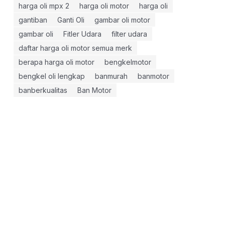
harga oli mpx 2
harga oli motor
harga oli
gantiban
Ganti Oli
gambar oli motor
gambar oli
Fitler Udara
filter udara
daftar harga oli motor semua merk
berapa harga oli motor
bengkelmotor
bengkel oli lengkap
banmurah
banmotor
banberkualitas
Ban Motor