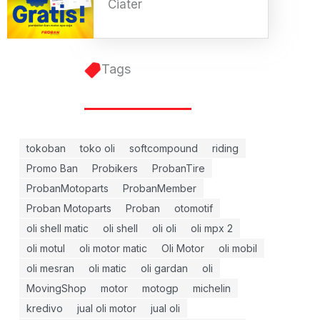
Ciater
Tags
tokoban
toko oli
softcompound
riding
Promo Ban
Probikers
ProbanTire
ProbanMotoparts
ProbanMember
Proban Motoparts
Proban
otomotif
oli shell matic
oli shell
oli oli
oli mpx 2
oli motul
oli motor matic
Oli Motor
oli mobil
oli mesran
oli matic
oli gardan
oli
MovingShop
motor
motogp
michelin
kredivo
jual oli motor
jual oli