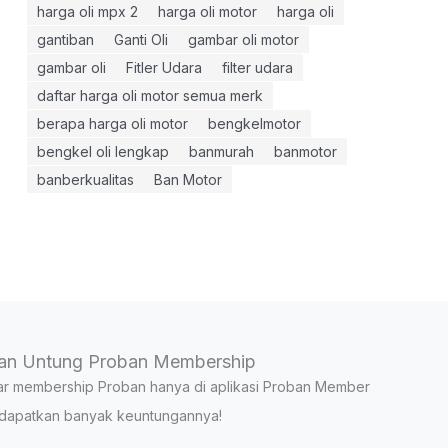
harga oli mpx 2
harga oli motor
harga oli
gantiban
Ganti Oli
gambar oli motor
gambar oli
Fitler Udara
filter udara
daftar harga oli motor semua merk
berapa harga oli motor
bengkelmotor
bengkel oli lengkap
banmurah
banmotor
banberkualitas
Ban Motor
an Untung Proban Membership
ar membership Proban hanya di aplikasi Proban Member
dapatkan banyak keuntungannya!