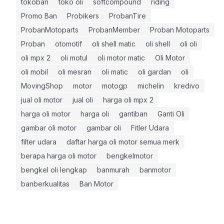
tokoban
toko oli
softcompound
riding
Promo Ban
Probikers
ProbanTire
ProbanMotoparts
ProbanMember
Proban Motoparts
Proban
otomotif
oli shell matic
oli shell
oli oli
oli mpx 2
oli motul
oli motor matic
Oli Motor
oli mobil
oli mesran
oli matic
oli gardan
oli
MovingShop
motor
motogp
michelin
kredivo
jual oli motor
jual oli
harga oli mpx 2
harga oli motor
harga oli
gantiban
Ganti Oli
gambar oli motor
gambar oli
Fitler Udara
filter udara
daftar harga oli motor semua merk
berapa harga oli motor
bengkelmotor
bengkel oli lengkap
banmurah
banmotor
banberkualitas
Ban Motor