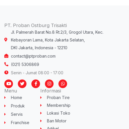
PT. Proban Ostburg Trisakti
Jl. Palmerah Barat No.8 Rt.2/3, Grogol Utara, Kec.
Kebayoran Lama, Kota Jakarta Selatan,
DKI Jakarta, Indonesia - 12210
contact@ptproban.com
(021) 5306869
Senin - Jumat 08:00 - 17:00
Y
T
F
I
W
o
w
a
n
h
u
i
c
s
a
Menu
Informasi
t
t
e
t
t
u
t
b
a
s
Home
Proban Tire
b
e
o
g
a
e
r
o
r
p
Membership
Produk
k
a
p
-
m
Lokasi Toko
Servis
f
Ban Motor
Franchise
Artikel