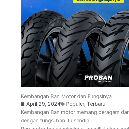
Kembangan Ban Motor dan Fungsinya
April 29, 2024
Populer
,
Terbaru
Kembangan Ban motor memang beragam dan 
dengan fungsi ban itu sendiri.
Ban motor harian misalnya, memiliki alur sime