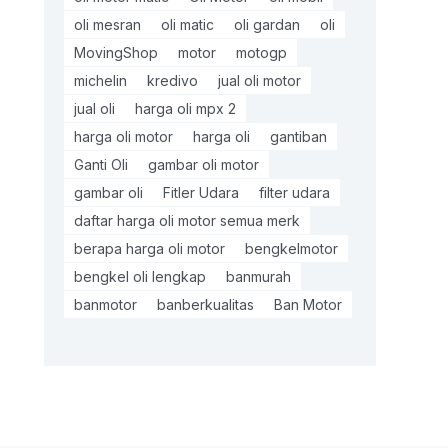
oli mesran
oli matic
oli gardan
oli
MovingShop
motor
motogp
michelin
kredivo
jual oli motor
jual oli
harga oli mpx 2
harga oli motor
harga oli
gantiban
Ganti Oli
gambar oli motor
gambar oli
Fitler Udara
filter udara
daftar harga oli motor semua merk
berapa harga oli motor
bengkelmotor
bengkel oli lengkap
banmurah
banmotor
banberkualitas
Ban Motor