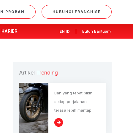
AN PROBAN
HUBUNGI FRANCHISE
KARIER
EN
ID
Butuh Bantuan?
Artikel
Trending
Ban yang tepat bikin
setiap perjalanan
terasa lebih mantap