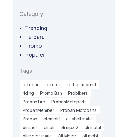
Category
Trending
Terbaru
Promo
Populer
Tags
tokoban
toko oli
softcompound
riding
Promo Ban
Probikers
ProbanTire
ProbanMotoparts
ProbanMember
Proban Motoparts
Proban
otomotif
oli shell matic
oli shell
oli oli
oli mpx 2
oli motul
oli motor matic
Oli Motor
oli mobil