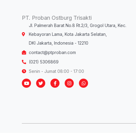
PT. Proban Ostburg Trisakti
Jl. Palmerah Barat No.8 Rt.2/3, Grogol Utara, Kec.
Kebayoran Lama, Kota Jakarta Selatan,
DKI Jakarta, Indonesia - 12210
contact@ptproban.com
(021) 5306869
Senin - Jumat 08:00 - 17:00
Y
T
F
I
W
o
w
a
n
h
u
i
c
s
a
t
t
e
t
t
u
t
b
a
s
b
e
o
g
a
e
r
o
r
p
k
a
p
-
m
f