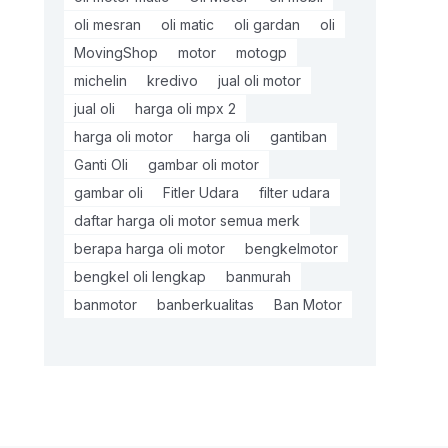
oli mesran
oli matic
oli gardan
oli
MovingShop
motor
motogp
michelin
kredivo
jual oli motor
jual oli
harga oli mpx 2
harga oli motor
harga oli
gantiban
Ganti Oli
gambar oli motor
gambar oli
Fitler Udara
filter udara
daftar harga oli motor semua merk
berapa harga oli motor
bengkelmotor
bengkel oli lengkap
banmurah
banmotor
banberkualitas
Ban Motor