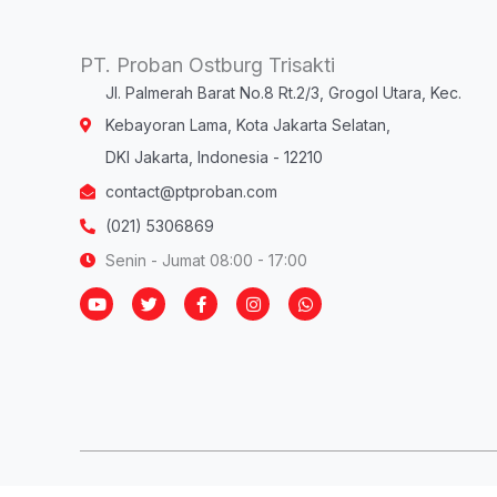
PT. Proban Ostburg Trisakti
Jl. Palmerah Barat No.8 Rt.2/3, Grogol Utara, Kec.
Kebayoran Lama, Kota Jakarta Selatan,
DKI Jakarta, Indonesia - 12210
contact@ptproban.com
(021) 5306869
Senin - Jumat 08:00 - 17:00
Y
T
F
I
W
o
w
a
n
h
u
i
c
s
a
t
t
e
t
t
u
t
b
a
s
b
e
o
g
a
e
r
o
r
p
k
a
p
-
m
f