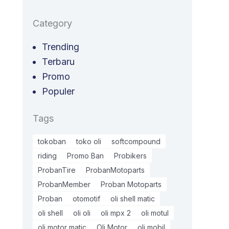
Category
Trending
Terbaru
Promo
Populer
Tags
tokoban
toko oli
softcompound
riding
Promo Ban
Probikers
ProbanTire
ProbanMotoparts
ProbanMember
Proban Motoparts
Proban
otomotif
oli shell matic
oli shell
oli oli
oli mpx 2
oli motul
oli motor matic
Oli Motor
oli mobil