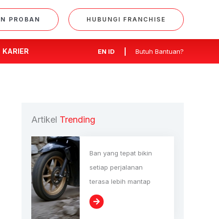
AN PROBAN
HUBUNGI FRANCHISE
KARIER
EN
ID
Butuh Bantuan?
Artikel
Trending
Ban yang tepat bikin
setiap perjalanan
terasa lebih mantap