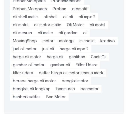
ProbanMotoparts
ProbanMember
Proban Motoparts
Proban
otomotif
oli shell matic
oli shell
oli oli
oli mpx 2
oli motul
oli motor matic
Oli Motor
oli mobil
oli mesran
oli matic
oli gardan
oli
MovingShop
motor
motogp
michelin
kredivo
jual oli motor
jual oli
harga oli mpx 2
harga oli motor
harga oli
gantiban
Ganti Oli
gambar oli motor
gambar oli
Fitler Udara
filter udara
daftar harga oli motor semua merk
berapa harga oli motor
bengkelmotor
bengkel oli lengkap
banmurah
banmotor
banberkualitas
Ban Motor