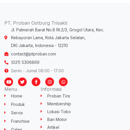
PT. Proban Ostburg Trisakti
Jl. Palmerah Barat No.8 Rt.2/3, Grogol Utara, Kec.
Kebayoran Lama, Kota Jakarta Selatan,
DKI Jakarta, Indonesia - 12210
contact@ptproban.com
(021) 5306869
Senin - Jumat 08:00 - 17:00
Y
T
F
I
W
o
w
a
n
h
u
i
c
s
a
Menu
Informasi
t
t
e
t
t
u
t
b
a
s
Home
Proban Tire
b
e
o
g
a
e
r
o
r
p
Membership
Produk
k
a
p
-
m
Lokasi Toko
Servis
f
Ban Motor
Franchise
Artikel
Galeri